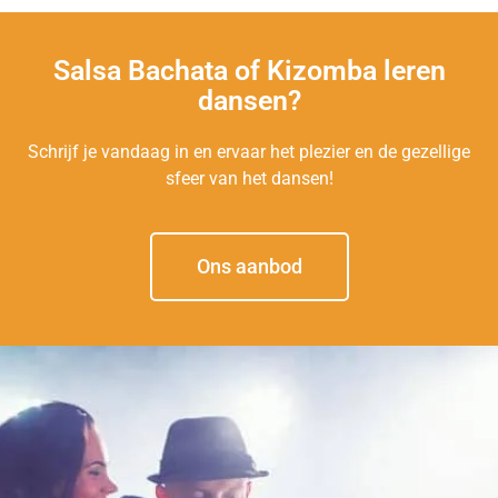
Salsa Bachata of Kizomba leren
dansen?
Schrijf je vandaag in en ervaar het plezier en de gezellige
sfeer van het dansen!
Ons aanbod