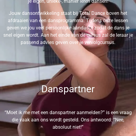
je eigen, unieke-, manier leren dansen!
Jouw dansontwikkeling staat bij Total Dance boven het
afdraaien van een dansprogramma. Tijdens onze lessen
geven we jou veel persoonlijke aandacht zodat de dans je
snel eigen wordt. Aan het einde van de cursus zal de leraar je
passend advies geven over je vervolgcursus.
Danspartner
“Moet ik me met een danspartner aanmelden?” is een vraag
die vaak aan ons wordt gesteld. Ons antwoord: “Nee,
absoluut niet!”