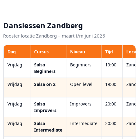
Danslessen Zandberg
Rooster locatie Zandberg – maart t/m juni 2026
Dag
Cursus
Niveau
Tijd
Locat
Vrijdag
Salsa
Beginners
19:00
Zandb
Beginners
Vrijdag
Salsa on 2
Open level
19:00
Zandb
Vrijdag
Salsa
Improvers
20:00
Zandb
Improvers
Vrijdag
Salsa
Intermediate
20:00
Zandb
Intermediate