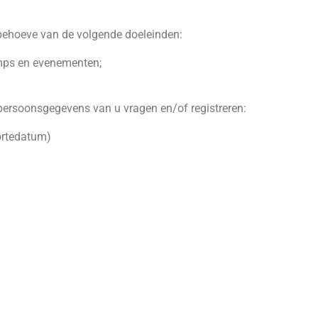
behoeve van de volgende doeleinden:
mps en evenementen;
persoonsgegevens van u vragen en/of registreren:
oortedatum)