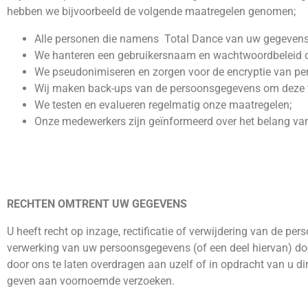
hebben we bijvoorbeeld de volgende maatregelen genomen;
Alle personen die namens Total Dance van uw gegeven
We hanteren een gebruikersnaam en wachtwoordbeleid o
We pseudonimiseren en zorgen voor de encryptie van per
Wij maken back-ups van de persoonsgegevens om deze te 
We testen en evalueren regelmatig onze maatregelen;
Onze medewerkers zijn geïnformeerd over het belang v
RECHTEN OMTRENT UW GEGEVENS
U heeft recht op inzage, rectificatie of verwijdering van de
verwerking van uw persoonsgegevens (of een deel hiervan) doo
door ons te laten overdragen aan uzelf of in opdracht van u di
geven aan voornoemde verzoeken.