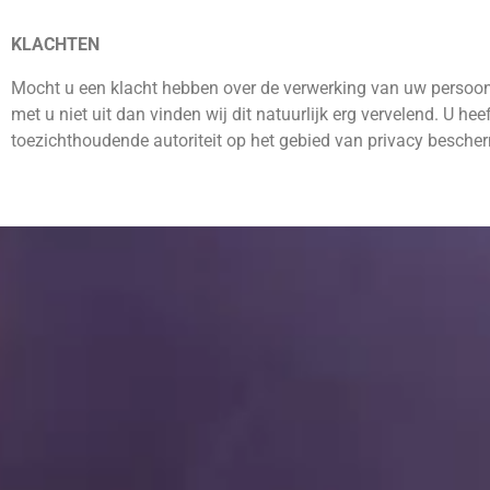
KLACHTEN
Mocht u een klacht hebben over de verwerking van uw persoon
met u niet uit dan vinden wij dit natuurlijk erg vervelend. U heef
toezichthoudende autoriteit op het gebied van privacy besche